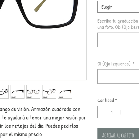
Elegir
Escribe tu graduación 
una foto, OD (Ojo Der
OI (Ojo Izquierdo):
*
Cantidad
*
ango de visión. Armazón cuadrado con
ro te ayudará a tener una mejor visión por
r los reflejos del día. Puedes pedirlos
 por el mismo precio
Agregar al carrito