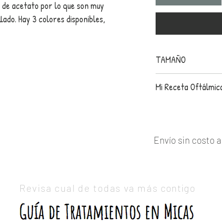
 de acetato por lo que son muy
lado. Hay 3 colores disponibles,
TAMAÑO
Tamaño General: G
Mi Receta Oftálmic
Tamaño Específico:
Largo de una mica
Escribe tu graduaci
Largo del Puente 
una foto de tu recet
Largo Varilla 146m
nombre y correo el
Enví­o sin costo 
.
.
Revisa cual de todas va más
contigo