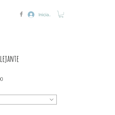
Iniciar sesión
flejante
Precio
00
de
oferta